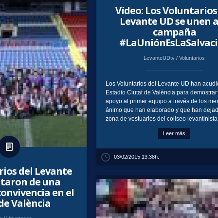
Vídeo: Los Voluntarios
Levante UD se unen a
campaña
#LaUniónEsLaSalvac
LevanteUDtv
/
Voluntarios
Los Voluntarios del Levante UD han acudi
Estadio Ciutat de València para demostrar
apoyo al primer equipo a través de los me
ánimo que han elaborado y que han dejad
zona de vestuarios del coliseo levantinista
Leer más
03/02/2015 13:38h.
rios del Levante
utaron de una
onvivencia en el
de València