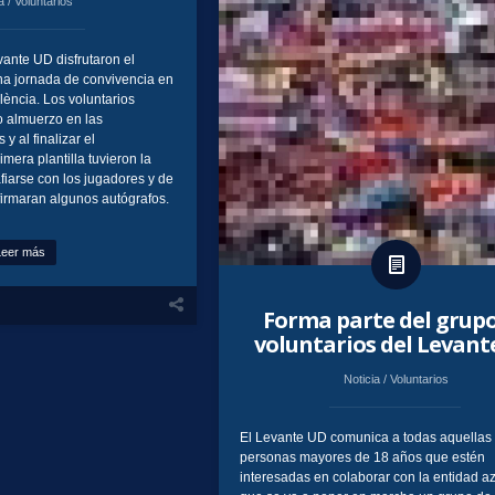
ia
/
Voluntarios
vante UD disfrutaron el
a jornada de convivencia en
lència. Los voluntarios
 almuerzo en las
 y al finalizar el
mera plantilla tuvieron la
fiarse con los jugadores y de
 firmaran algunos autógrafos.
Leer más
Forma parte del grupo
voluntarios del Levant
Noticia
/
Voluntarios
El Levante UD comunica a todas aquellas
personas mayores de 18 años que estén
interesadas en colaborar con la entidad a