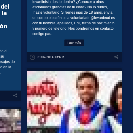
levantinista desde dentro? ¿Conocer a otros
 del
aficionados granotas de tu edad? No lo dudes,
 la
¡hazte voluntario! Si tienes más de 18 años, envía
un correo electrónico a voluntariado@levanteud.es
con tu nombre, apellidos, DNI, fecha de nacimiento
ión
y número de teléfono. Nos pondremos en contacto
contigo para...
Leer más
do al
 su
31/07/2014 13:40h.
nsajes de
o en la
.