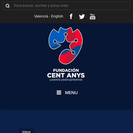
Valencià
-
English
MENU
Volver