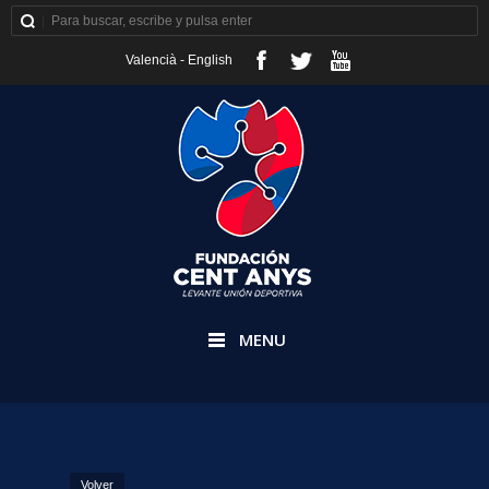
Valencià
-
English
MENU
Volver