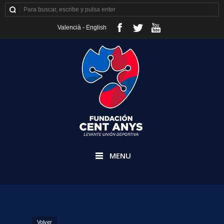
Valencià
-
English
MENU
Volver