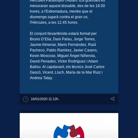
Hèrcules Paralímpio i Adiam. Els granotes es
mesuraran aquest dissabte, des de les 18.00
hores, a l'Extremadura, mentre que el
diumenge jugarà contra el gran os,
l'Hèrcules, a les 12.45 hores.
El conjunt llevantinista estarà format per
Bruno D’Elia, Dani Palau, Jorge Torres,
Jaume Almenar, Mario Fernández, Raúl
Pacheco, Pablo Ramírez, Javier Casero,
Kevin Moscoso, Miguel Ángel Niñerola,
David Penades, Víctor Rodríguez i Adam
Ballou. Al capdavant, els tècnics José Carlos
Gascó, Vicent, Lluch, María de la Mar Ruiz i
Andrea Tatay.
16/01/2020 11:12h.