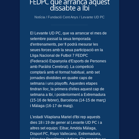
FEDPC que arranca aquest
dissabte a Ibi
Notícia
/
Fundació Cent Anys
/
Levante UD PC
El Levante UD PC, que va arrancar el mes de
setembre passat la seua temporada
d'entrenaments, per fi podrà mesurar les
seues forces amb la seua participació en la
Lliga Nacional de Futbol 7 FEDPC
(Federació Espanyola d'Esports de Persones
amb Paràlisi Cerebral). La competició
comptarà amb el format habitual, amb set
jornades dividides en quatre caps de
setmana i uns playoffs. Aquestes etapes
tindran lloc, la primera d'elles aquest cap de
setmana a Ibi, i posteriorment a Extremadura
(15-16 de febrer), Barcelona (14-15 de març)
i Màlaga (16-17 de maig).
L'estadi Vilaplana Mariel d'Ibi rep aquests
dies 18 i 19 de gener al Levante UD PC i a
altres set equips: Eibar, Amdda Màlaga,
Disport FC, Rayo Vallecano, Extremadura,