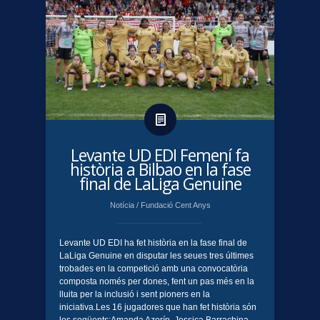
​Levante UD EDI Femení fa
història a Bilbao en la fase
final de LaLiga Genuine
Notícia
/
Fundació Cent Anys
Levante UD EDI ha fet història en la fase final de
LaLiga Genuine en disputar les seues tres últimes
trobades en la competició amb una convocatòria
composta només per dones, fent un pas més en la
lluita per la inclusió i sent pioners en la
iniciativa.Les 16 jugadores que han fet història són
les següents:Amanda Azorín, Jessica Barrachina,